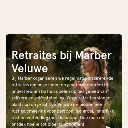
de
inhoud
Boek nu
Retraites bij Marber
Veluwe
Bij Marber organiseren we regelmatig inspirerende
retraites om onze leden en geïnteresseerden te
ondersteunen bij hun doelen op het gebied van
zelfzorg en zelfontplooiing. Onze retraites vinden
plaats op de prachtige Veluwe en bieden een
rustige omgeving voor persoonlijke groei, innerlijke
rust en verbinding met de natuur. Doe mee en
ontdek hoe je tot bloei kunt komen!