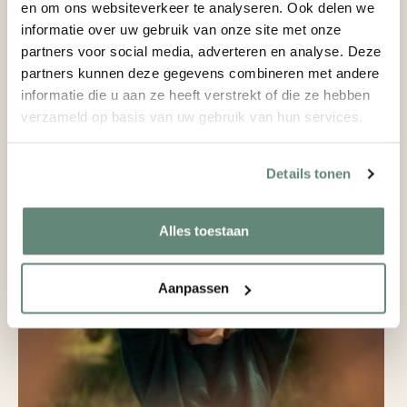
en om ons websiteverkeer te analyseren. Ook delen we
informatie over uw gebruik van onze site met onze
Loving Bond – Retraite voor moeder
partners voor social media, adverteren en analyse. Deze
en dochter
partners kunnen deze gegevens combineren met andere
informatie die u aan ze heeft verstrekt of die ze hebben
Een ode aan de unieke band tussen moeder en dochter –
verzameld op basis van uw gebruik van hun services.
een dag om elkaar (opnieuw) echt te leren kennen, ver
weg van de drukte van het dagelijks leven. Samen
bewegen, creatief bezig zijn en ontspannen, gesteund
Details tonen
door de kracht van de natuur.
Alles toestaan
Aanpassen