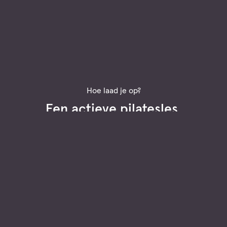
Hoe laad je op?
Wilde wandelingen in het bos.
Adults only (18+)
Unieke locatie in de natuur
Privé wellness
Opladen op jouw manier