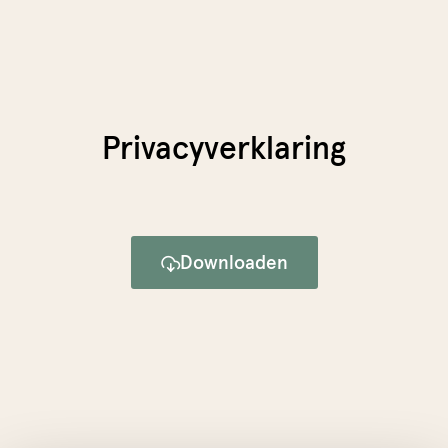
de
inhoud
Boek nu
Privacyverklaring
Downloaden