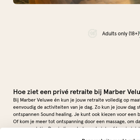
Adults only (18+)
Hoe ziet een privé retraite bij Marber Vel
Bij Marber Veluwe én kun je jouw retraite volledig op maa
eenvoudig de activiteiten van je dag. Zo kun je jouw dag
ontspannen Sound healing. Je kunt ook kiezen voor een be
Of kom je meer tot ontspanning door een massage, om da
accommodatie. Doe je liever helemaal niets of ben je juist
helemaal zelf hoe jouw ideale privé retraite eruit komt te