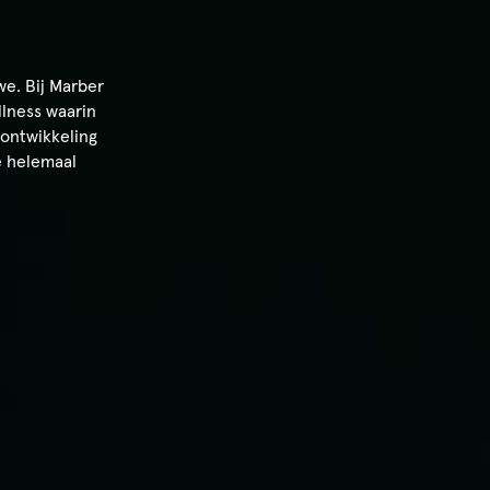
we. Bij Marber
llness waarin
fontwikkeling
te helemaal