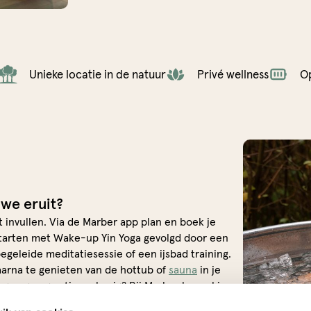
Unieke locatie in de natuur
Privé wellness
O
uwe eruit?
t invullen. Via de Marber app plan en boek je
 starten met Wake-up Yin Yoga gevolgd door een
geleide meditatiesessie of een ijsbad training.
arna te genieten van de hottub of
sauna
in je
 graag nog actiever bezig? Bij Marber bepaal je
 zien.