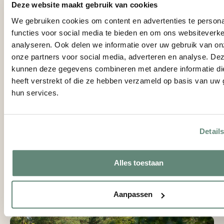
Deze website maakt gebruik van cookies
Een
We gebruiken cookies om content en advertenties te persona
korte
functies voor social media te bieden en om ons websiteverke
sessi
analyseren. Ook delen we informatie over uw gebruik van on
om
onze partners voor social media, adverteren en analyse. De
ervar
kunnen deze gegevens combineren met andere informatie di
en
heeft verstrekt of die ze hebben verzameld op basis van uw 
inzic
van
hun services.
Waarom deze retraite?
de
ocht
Bij Marber Balance Studio geloven we in de helende
te
Detail
kracht van de natuur en persoonlijke aandacht. Deze
delen
eendaagse retraite biedt een perfecte kans om te
waar
ontspannen, te reflecteren en te groeien, met een
verbi
Alles toestaan
intieme groep van maximaal 10 deelnemers. Na deze dag
ontst
ga je naar huis met vernieuwde energie en een dieper
begrip van jezelf en je verbinding met de natuur.
Aanpassen
15:00
–
16:00