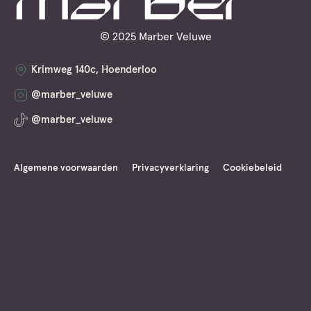
gevol
door
een
© 2025 Marber Veluwe
dank
en
Krimweg 140c, Hoenderloo
cere
@marber_veluwe
afsch
@marber_veluwe
Algemene voorwaarden
Privacyverklaring
Cookiebeleid