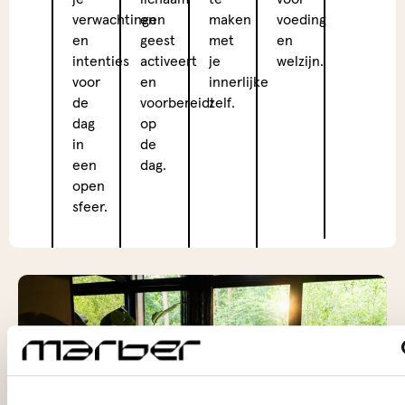
verwachtingen
en
maken
voeding
een
en
geest
met
en
mome
intenties
activeert
je
welzijn.
van
voor
en
innerlijke
rust
de
voorbereidt
zelf.
in
dag
op
de
in
de
yoga
een
dag.
ruimt
open
als
sfeer.
het
weer
niet
meew
14:00
–
14:30
Geza
dele