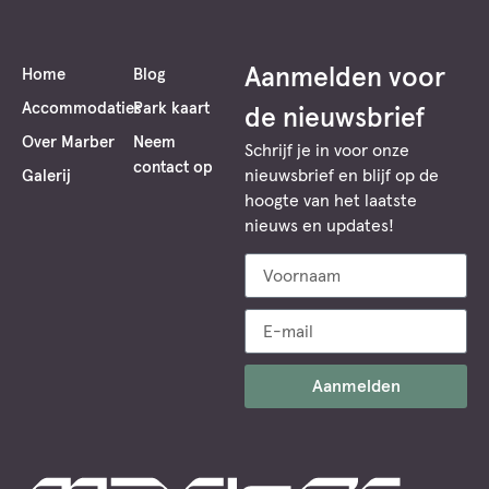
16:00
–
Aanmelden voor
17:00
Home
Blog
Shari
Accommodaties
Park kaart
de nieuwsbrief
en
Over Marber
Neem
Afron
Schrijf je in voor onze
contact op
nieuwsbrief en blijf op de
Galerij
Sluit
hoogte van het laatste
de
nieuws en updates!
dag
af
met
een
cirkel
waari
Aanmelden
deel
hun
ervar
delen