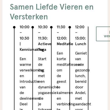
Samen Liefde Vieren en
Versterken
10:00
10:30
11:30
12:00
13:00
–
–
–
–
–
we
10:30
11:30:
12:00:
13:00:
14:00
|
Actieve
Meditatie
Lunch
Indiv
Kennismaking
Yoga
wande
Een
Geniet
Een
Start
korte
van
Maak
warme
de
meditatiesessie
een
een
verwelkoming
dag
om
gezonde
verk
en
met
de
lunch,
wande
introductie
een
geest
bereid
in
van
dynamische
te
door
de
de
yogasessie
kalmeren
Andel,
natuu
deelnemers.
die
en
met
of
Deel
je
verbinding
aandacht
genie
je
lichaam
te
voor
van