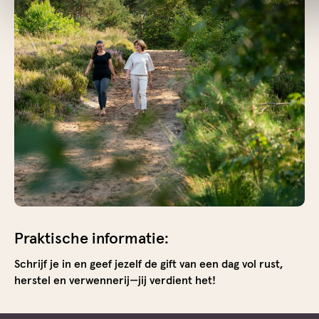
Yin
Yoga
met
Aanra
en
Soun
Ervaa
diep
onts
tijde
een
yin
yogas
onde
Praktische informatie:
door
Schrijf je in en geef jezelf de gift van een dag vol rust,
aanra
herstel en verwennerij—jij verdient het!
en
klank